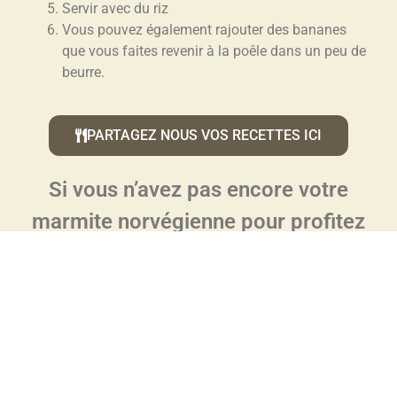
Servir avec du riz
Vous pouvez également rajouter des bananes
que vous faites revenir
à la poêle dans un peu de
beurre.
PARTAGEZ NOUS VOS RECETTES ICI
Si vous n’avez pas encore votre
marmite norvégienne pour profitez
de ces délicieuses recettes,
n’attendez plus et commandez là
dès maintenant :
CLIQUEZ ICI POUR EN SAVOIR PLUS SUR LA
MARMITE NORVEGIENNE