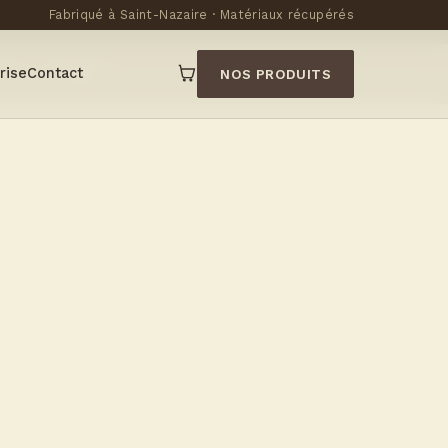
Fabriqué à Saint-Nazaire · Matériaux récupérés
es.fr
06 52 23 05 07
se
Panier
rise
Contact
NOS PRODUITS