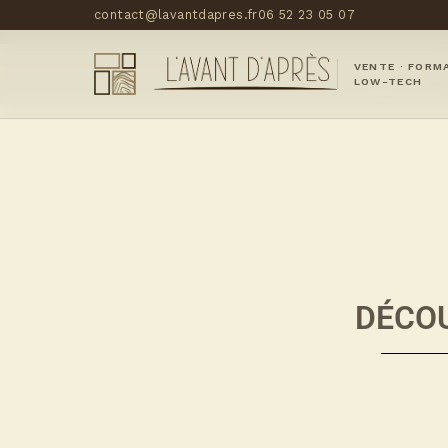
contact@lavantdapres.fr
06 52 23 05 07
VENTE · FORM
Accueil
LOW-TECH
DÉCO