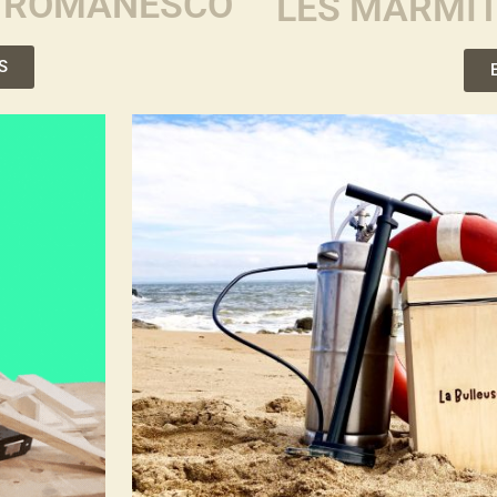
R ROMANESCO
LES MARMI
S