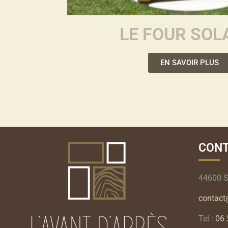
LE FOUR SOL
EN SAVOIR PLUS
CONT
44600 S
contact
Tel :
06 