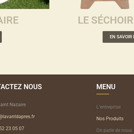
AIRE
LE SÉCHOIR
EN SAVOIR
ACTEZ NOUS
MENU
aint Nazaire
L’entreprise
@lavantdapres.fr
Nos Produits
52 23 05 07
On parle de nous