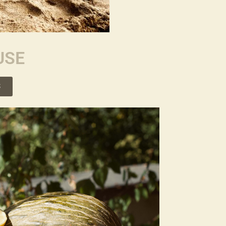
USE
S